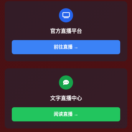
官方直播平台
前往直播 →
文字直播中心
阅读直播 →