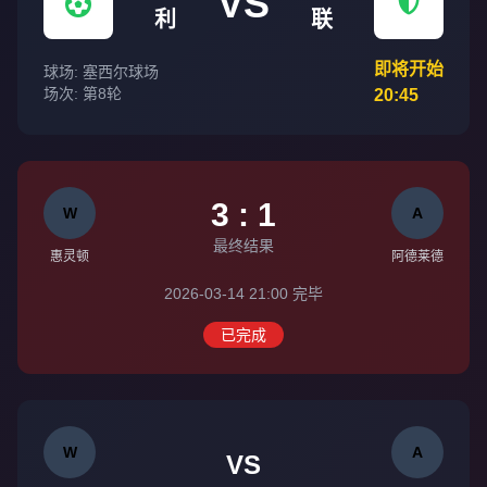
VS
利
联
即将开始
球场: 塞西尔球场
场次: 第8轮
20:45
3 : 1
W
A
最终结果
惠灵顿
阿德莱德
2026-03-14 21:00 完毕
已完成
W
A
VS