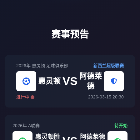
赛事预告
2026年 惠灵顿 足球俱乐部
新西兰超级联赛
阿德莱
VS
惠灵顿
德
进行中
2026-03-15 20:30
2026年 A联赛
待开始
惠灵顿胜
阿德莱德