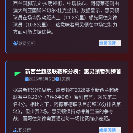
西兰国脚凯文·拉明领衔，中场核心；阿德莱德则由
澳大利亚国脚米切尔·杜克坐镇。数据显示，惠灵顿
球员在场均跑动距离上（11.2公里）领先阿德莱德
球员（10.8公里），这意味着惠灵顿在中场控制力
方面可能占据优势。
球员分析
继续阅读 →
新西兰超级联赛积分榜：惠灵顿暂列榜首
2026年3月5日
1天前
据最新积分榜显示，惠灵顿在2026赛季新西兰超级
联赛中以23分（7胜2平0负）暂列榜首，领先第二
名4分。相比之下，阿德莱德联队目前积16分排名第
5位，但少赛2场。惠灵顿保持对榜首宝座的争夺
战，而阿德莱德需要通过每一场比赛缩小差距。
积分榜
继续阅读 →