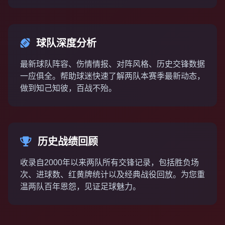
球队深度分析
最新球队阵容、伤情情报、对阵风格、历史交锋数据
一应俱全。帮助球迷快速了解两队本赛季最新动态，
做到知己知彼，百战不殆。
历史战绩回顾
收录自2000年以来两队所有交锋记录，包括胜负场
次、进球数、红黄牌统计以及经典战役回放。为您重
温两队百年恩怨，见证足球魅力。